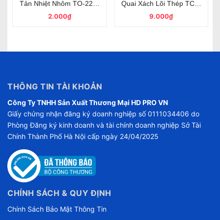
 Bảo Vệ Rò Điện
5A 25V TO-92 chân cắm loại tốt
Tản Nhiệt Nhôm TO-220 Kích Thước 15x10x35mm Màu Trắng
Quai Xách Lõi Thép TC2 Dài 17
2.000₫
9.000₫
THÔNG TIN TÀI KHOẢN
Công Ty TNHH Sản Xuất Thương Mại HD PRO VN
Giấy chứng nhận đăng ký doanh nghiệp số 0111034406 do
Phòng Đăng ký kinh doanh và tài chính doanh nghiệp Sở Tài
Chính Thành Phố Hà Nội cấp ngày 24/04/2025
CHÍNH SÁCH & QUY ĐỊNH
Chính Sách Bảo Mật Thông Tin