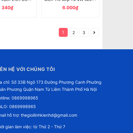
340₫
6.000₫
1
2
3
IÊN HỆ VỚI CHÚNG TÔI
ịa chỉ: Số 33B Ngõ 173 Đường Phương Canh Phường
uân Phương Quận Nam Từ Liêm Thành Phố Hà Nội
tline:
0869998965
ALO: 0869998965
ail hỗ trợ:
thegioilinhkienhd@gmail.com
ời gian làm việc: từ Thứ 2 - Thứ 7