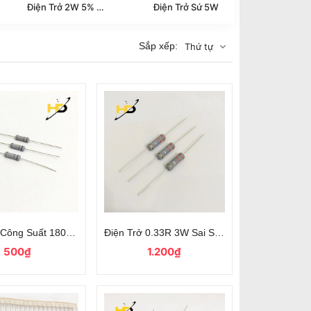
Điện Trở 2W 5% Chân Đồng
Điện Trở Sứ 5W
Điện Trớ
Sắp xếp:
Thứ tự
Dùng Cho Mạch Công Suất
ở Công Suất 180K Ohm 1W 5% 4 Vòng Màu
Điện Trở 0.33R 3W Sai Số 5% 4 Vạch Màu Dạ
500₫
1.200₫