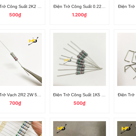
Trở Công Suất 2K2 1W Sai Số 5%, Dùng Trong Mạch Điện Tử
Điện Trở Công Suất 0.22R 3W 5%, Linh Ki
Điện Tr
500₫
1.200₫
 Trở Vạch 2R2 2W 5% Dùng Cho Mạch Điện Tử
Điện Trở Công Suất 1K5 1W 5% Chân Cắ
Điện Trở
700₫
500₫