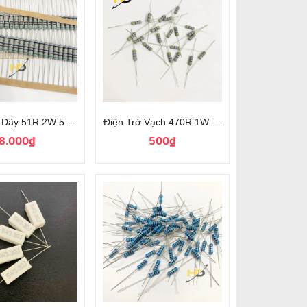
iện Tử
h Điện Tử
 Dây 51R 2W 5% Màng Kim Loại 4 Vạch Màu (10 Chiếc)
Điện Trở Vạch 470R 1W Chân Cắm Mới 100% 
8.000₫
500₫