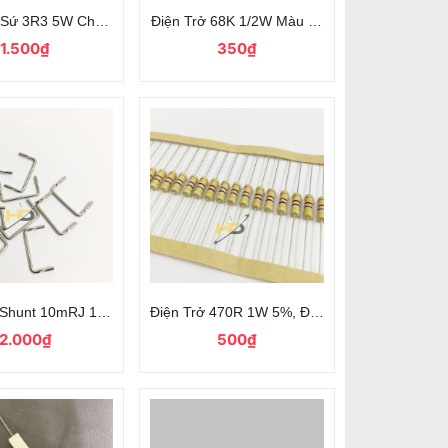
ện Điện Tử
ở Sứ 3R3 5W Chân Cắm Sai Số 5%
Điện Trở 68K 1/2W Màu Xanh Dùng Cho Mạch
1.500₫
350₫
m Mới
 Shunt 10mRJ 1,2x15x8mm, Trở Shunt Loại Mới
Điện Trở 470R 1W 5%, Điện Trở Công Suất
2.000₫
500₫