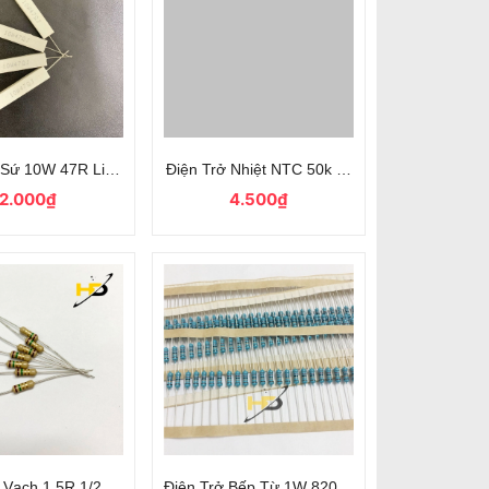
Kiện Mới
 Sứ 10W 47R Linh Kiện Mới
Điện Trở Nhiệt NTC 50k 1% Linh Kiện Bếp Từ
2.000₫
4.500₫
 Vạch 1.5R 1/2W Loại Tốt (Mới)
Điện Trở Bếp Từ 1W 820K 1% Chân Đồng Đón