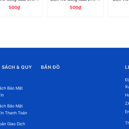
500₫
500₫
 SÁCH & QUY
BẢN ĐỒ
L
Đ
X
ách Bảo Mật
in
Ho
Z
ách Bảo Mật
Em
in Thanh Toán
Th
oản Giao Dịch