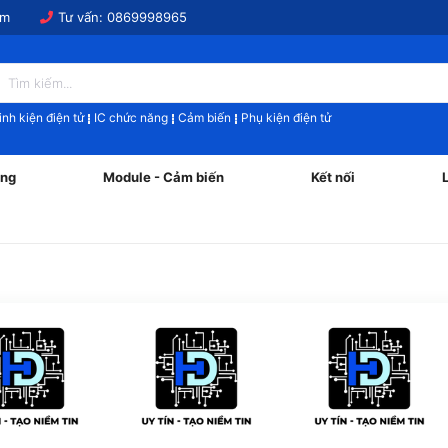
om
Tư vấn:
0869998965
inh kiện điện tử
IC chức năng
Cảm biến
Phụ kiện điện tử
ăng
Module - Cảm biến
Kết nối