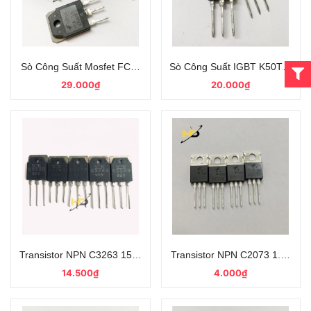
Sò Công Suất Mosfet FCA47N60 TO-3P 47A 600V Kênh N Tháo 
Sò Công Suất IGBT K50T60 50
29.000₫
20.000₫
Transistor NPN C3263 15A 230V Dùng Trong Amply Chân Nguyên
Transistor NPN C2073 1.5A 1
14.500₫
4.000₫