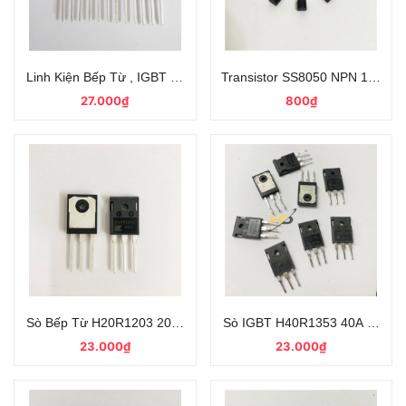
Transistor SS8050 NPN 1.5A 25
27.000₫
800₫
Sò Bếp Từ H20R1203 20A/1200V TO-247 Mới, Chính Hãng
23.000₫
23.000₫