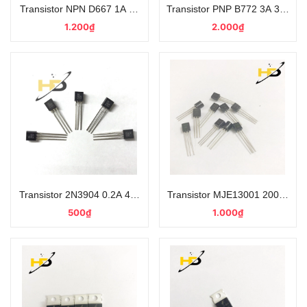
Transistor NPN D667 1A 80V TO-92L Đóng Dây Loại Tốt
Transistor PNP B772 3A 30V C
1.200₫
2.000₫
Transistor 2N3904 0.2A 40V TO-92 Chân Cắm Linh Kiện
Transistor MJE13001 200mA 
500₫
1.000₫