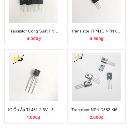
Transistor Công Suất PNP TIP42C 6A 100V Kiểu Chân Cắm Mới
Transistor TIP41C NPN 6A 10
4.000₫
4.500₫
IC Ổn Áp TL431 2.5V - 3.6V Đóng Dây Loại Tốt
Transistor NPN D882 Kiểu Chân
1.000₫
2.000₫