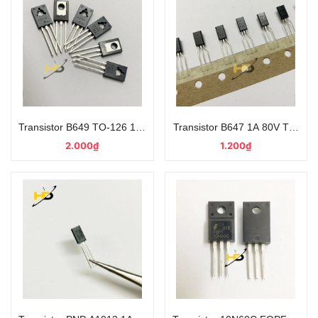
Transistor B649 TO-126 1.5A 160V Loại Tốt
Transistor B647 1A 80V TO-92
2.000₫
1.200₫