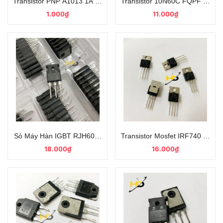
Transistor PNP A1013 1A 160V TO-92 Kiểu Chân Cắm
Transistor 10N60C FQPF Mosfe
1.000₫
11.000₫
Sò Máy Hàn IGBT RJH60F5 80A 600V TO-247 Tháo Máy Chính H
Transistor Mosfet IRF740 TO-2
18.000₫
16.000₫