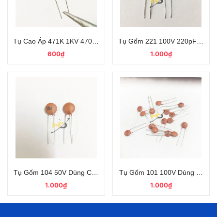
Tụ Cao Áp 471K 1KV 470pF Chân Cắm Xanh Dương
Tụ Gốm 221 100V 220pF 221p 
600₫
1.000₫
Tụ Gốm 104 50V Dùng Cho Bếp Từ (10C)
Tụ Gốm 101 100V Dùng Cho Bế
1.000₫
1.000₫