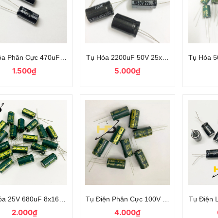
óa Phân Cực 470uF 50V Chongx Chân Cắm (Mới)
Tụ Hóa 2200uF 50V 25x16mm Tần Số Ca
Tụ Hóa 
1.500₫
5.000₫
óa 25V 680uF 8x16mm Tần Số Cao
Tụ Điện Phân Cực 100V 330uF Tần Số Cao
Tụ Điện
2.000₫
4.000₫