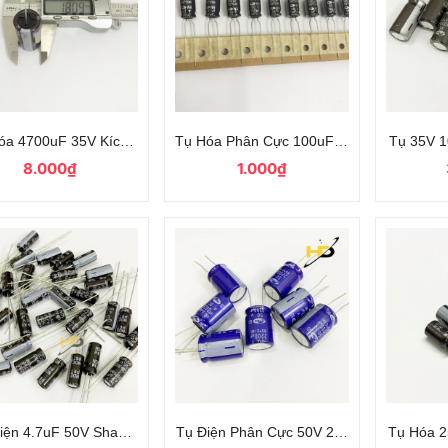
óa 4700uF 35V Kích Thước 40x18mm Màu Nâu Chính Hãng Nichicon
Tụ Hóa Phân Cực 100uF 50V Chính Hãn
Tụ 35V 
8.000₫
1.000₫
iện 4.7uF 50V Shamwha Hàn Quốc, Giá Rẻ
Tụ Điện Phân Cực 50V 2200UF Tần Số C
Tụ Hóa 