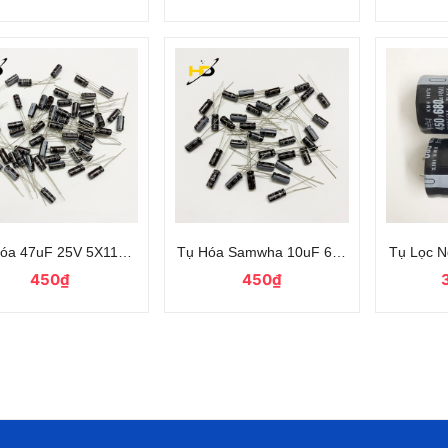
Hóa 47uF 25V 5X11mm Chính Hãng SAMWHA Tần Số Cao
Tụ Hóa Samwha 10uF 63V Kích Thước 8
Tụ Lọc N
450₫
450₫