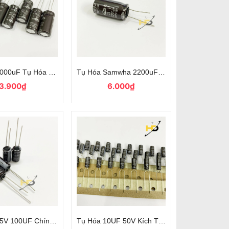
g SamWha 8x12mm
1000uF Tụ Hóa Phân Cực Chính Hãng Samwha
Tụ Hóa Samwha 2200uF 35V Màu Đen Chính
3.900₫
6.000₫
ao Chính Hãng Samwha
25V 100UF Chính Hãng Samwha Xuyên Lỗ
Tụ Hóa 10UF 50V Kích Thước 5x11mm Chính