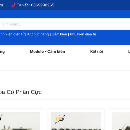
om
Tư vấn:
0869998965
inh kiện điện tử
IC chức năng
Cảm biến
Phụ kiện điện tử
ăng
Module - Cảm biến
Kết nối
óa Có Phân Cực