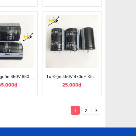
x11mm Kiểu Chân Cắm
guồn 450V 680uF Chân Cứng Loại Tốt
Tụ Điện 450V 470uF Kích thước 35x51mm C
35.000₫
25.000₫
1
2