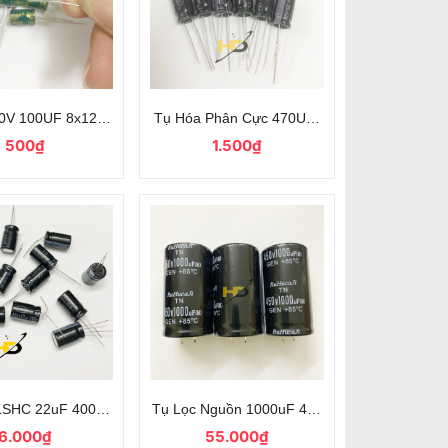
o
50V 100UF 8x12mm Tần Số Cao
Tụ Hóa Phân Cực 470UF 35V Đen, Tụ Điện
500₫
1.500₫
 Loại Tốt
 LSHC 22uF 400V Kích Thước 13x20mm Dùng Cho Mạch Điện Tử
Tụ Lọc Nguồn 1000uF 450V Kích Thước 35
6.000₫
55.000₫