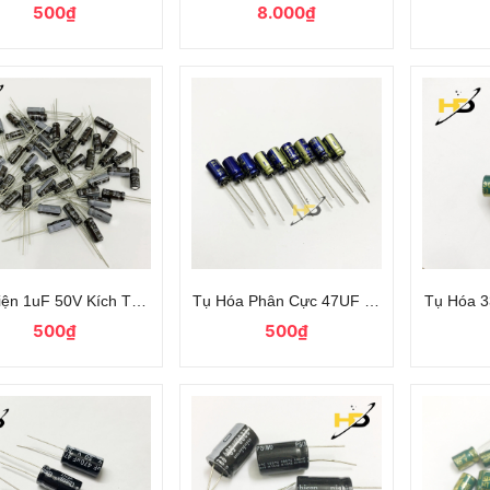
500₫
8.000₫
iện 1uF 50V Kích Thước 5x11mm Hàng Chính Hãng Samwha
Tụ Hóa Phân Cực 47UF 50V Shamwha 6x
Tụ Hóa 3
500₫
500₫