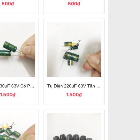
500₫
500₫
12mm Xuyên Lỗ
30uF 63V Có Phân Cực, Tần Số Cao
Tụ Điện 220uF 63V Tần Số Cao
1.500₫
1.500₫