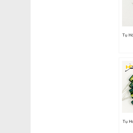
Tụ H
Tụ H