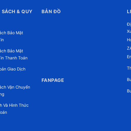
 SÁCH & QUY
BẢN ĐỒ
L
Đ
X
ách Bảo Mật
in
Ho
Z
ách Bảo Mật
Em
in Thanh Toán
Th
oản Giao Dịch
Bu
FANPAGE
ách Vận Chuyển
Bu
ng
h Và Hình Thức
Toán