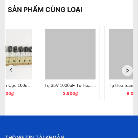
SẢN PHẨM CÙNG LOẠI
 Hãng Nichicon
 50V Chính Hãng SamWha 8x12mm
Tụ 35V 1000uF Tụ Hóa Phân Cực Chính Hãng Samwha
Tụ Hóa Samwha 2200uF 35V M
3.900₫
6.000₫
THÔNG TIN TÀI KHOẢN