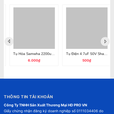
 Hãng Nichicon
 50V Chính Hãng SamWha 8x12mm
Tụ Hóa Samwha 2200uF 35V Màu Đen Chính Hãng
Tụ Điện 4.7uF 50V Shamwha H
6.000₫
500₫
THÔNG TIN TÀI KHOẢN
Công Ty TNHH Sản Xuất Thương Mại HD PRO VN
Giấy chứng nhận đăng ký doanh nghiệp số 0111034406 do