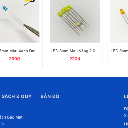
3mm Màu Xanh Dương 3.0-3.2V Siêu Sáng Chân Dài
LED 3mm Màu Vàng 2.0-2.2V Siêu Sáng L
LED 3mm 
250₫
220₫
 SÁCH & QUY
BẢN ĐỒ
L
Đ
X
ách Bảo Mật
in
Ho