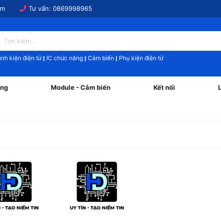
om
Tư vấn:
0869998965
inh kiện điện tử
IC chức năng
Cảm biến
Phụ kiện điện tử
ăng
Module - Cảm biến
Kết nối