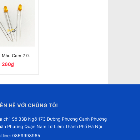
oại Tốt
Màu Cam 2.0-2.2V Siêu Sáng Loại Tốt
260₫
IÊN HỆ VỚI CHÚNG TÔI
ịa chỉ: Số 33B Ngõ 173 Đường Phương Canh Phường
uân Phương Quận Nam Từ Liêm Thành Phố Hà Nội
tline:
0869998965