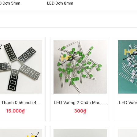
D Đơn 5mm
LED Đơn 8mm
 Thanh 0.56 inch 4 Số Ánh Sáng Vàng A Chung 12 Chân
LED Vuông 2 Chân Màu Xanh Lá 2x5x7mm
LED Vuô
15.000₫
300₫