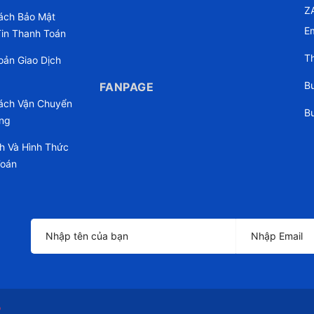
Z
ách Bảo Mật
Em
in Thanh Toán
Th
oản Giao Dịch
Bu
FANPAGE
ách Vận Chuyển
Bu
ng
h Và Hình Thức
Toán
o