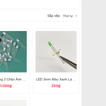
Sắp xếp:
Thứ tự
 Siêu Sáng
ng 3 Chân Ánh Sáng Xanh Đỏ 2x5x7mm Siêu Sáng
LED 3mm Màu Xanh Lá Siêu Sáng 3.0-3.2V C
1.000₫
250₫