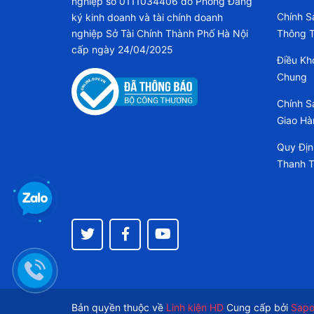
nghiệp số 0111034406 do Phòng Đăng
Chính S
ký kinh doanh và tài chính doanh
nghiệp Sở Tài Chính Thành Phố Hà Nội
Thông T
cấp ngày 24/04/2025
Điều Kh
Chung
Chính S
Giao Hà
Quy Địn
Thanh 
Bản quyền thuộc về
Linh kiện HD
Cung cấp bởi
Sap