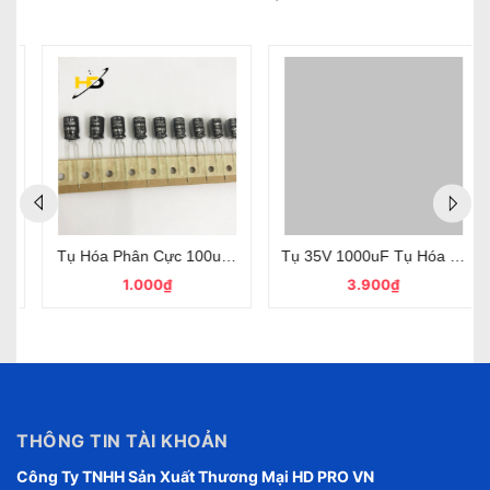
 Hãng Nichicon
 50V Chính Hãng SamWha 8x12mm
Tụ 35V 1000uF Tụ Hóa Phân Cực Chính Hãng Samwha
Tụ Hóa Samwha 2200uF 35V M
3.900₫
6.000₫
THÔNG TIN TÀI KHOẢN
Công Ty TNHH Sản Xuất Thương Mại HD PRO VN