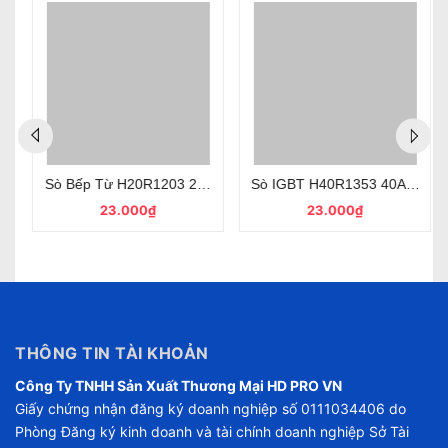
5A 25V TO-92 chân cắm loại tốt
Sò Bếp Từ H20R1203 20A/1200V TO-247 Mới, Chính Hãng
Linh Kiện Bếp Từ , IGBT YGM25N135F1 1350V 50A TO-247 Mới Dùng Cho Mạch Điện Tử
23.000₫
23.000₫
THÔNG TIN TÀI KHOẢN
Công Ty TNHH Sản Xuất Thương Mại HD PRO VN
Giấy chứng nhận đăng ký doanh nghiệp số 0111034406 do
Phòng Đăng ký kinh doanh và tài chính doanh nghiệp Sở Tài