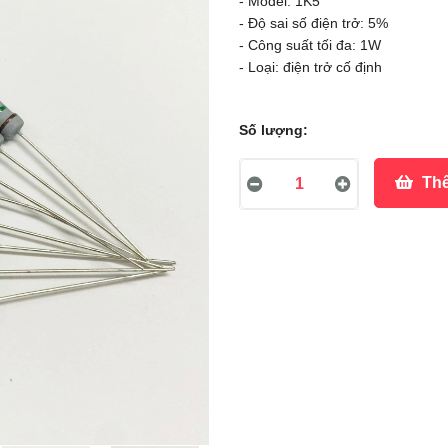
- Model: 1K5
- Độ sai số điện trở: 5%
- Công suất tối đa: 1W
- Loại: điện trở cố định
Số lượng:
Thê