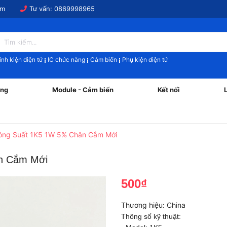
om
Tư vấn:
0869998965
inh kiện điện tử
IC chức năng
Cảm biến
Phụ kiện điện tử
ăng
Module - Cảm biến
Kết nối
Công Suất 1K5 1W 5% Chân Cắm Mới
n Cắm Mới
500₫
Thương hiệu:
China
Thông số kỹ thuật: