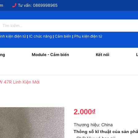
om
Tư vấn:
0869998965
inh kiện điện tử
IC chức năng
Cảm biến
Phụ kiện điện tử
ăng
Module - Cảm biến
Kết nối
W 47R Linh Kiện Mới
2.000₫
Thương hiệu:
China
Thông số kĩ thuật của sản ph