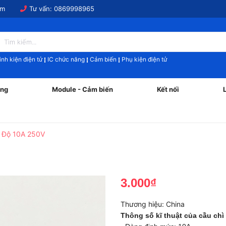
om
Tư vấn:
0869998965
inh kiện điện tử
IC chức năng
Cảm biến
Phụ kiện điện tử
ăng
Module - Cảm biến
Kết nối
5 Độ 10A 250V
3.000₫
Thương hiệu:
China
Thông số kĩ thuật của cầu chì