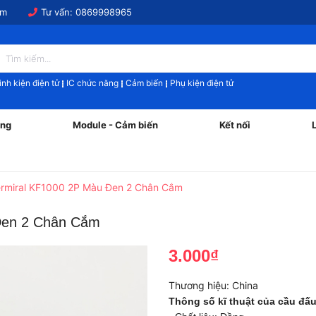
om
Tư vấn:
0869998965
inh kiện điện tử
IC chức năng
Cảm biến
Phụ kiện điện tử
ăng
Module - Cảm biến
Kết nối
ermiral KF1000 2P Màu Đen 2 Chân Cắm
Đen 2 Chân Cắm
3.000₫
Thương hiệu:
China
Thông số kĩ thuật của cầu đấu