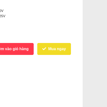
00V
 25V
m vào giỏ hàng
Mua ngay