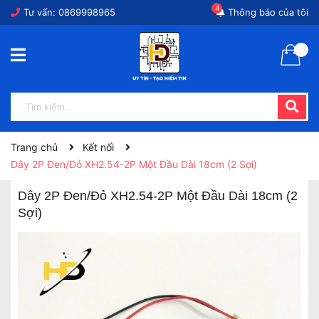
4
Tư vấn:
0869998965
Thông báo của tôi
Trang chủ
Kết nối
Dây 2P Đen/Đỏ XH2.54-2P Một Đầu Dài 18cm (2 Sợi)
Dây 2P Đen/Đỏ XH2.54-2P Một Đầu Dài 18cm (2
Sợi)