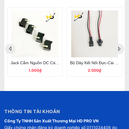
%
B45 Domino 3P Kim Loại Bọc Nhựa Màu Đỏ
Jack Cắm Nguồn DC Cái Đường Kính Lỗ 7mm, Chân Cắm 1.3mm
Bộ Dây Kết Nối Đực-Cái 2P S
1.000₫
2.500₫
THÔNG TIN TÀI KHOẢN
Công Ty TNHH Sản Xuất Thương Mại HD PRO VN
Giấy chứng nhận đăng ký doanh nghiệp số 0111034406 do