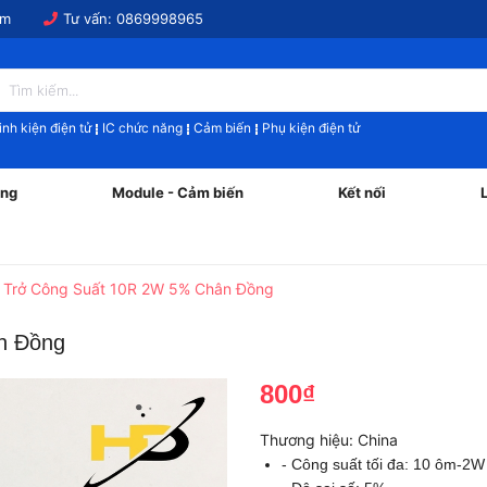
om
Tư vấn:
0869998965
inh kiện điện tử
IC chức năng
Cảm biến
Phụ kiện điện tử
ăng
Module - Cảm biến
Kết nối
 Trở Công Suất 10R 2W 5% Chân Đồng
n Đồng
800₫
Thương hiệu:
China
- Công suất tối đa: 10 ôm-2W