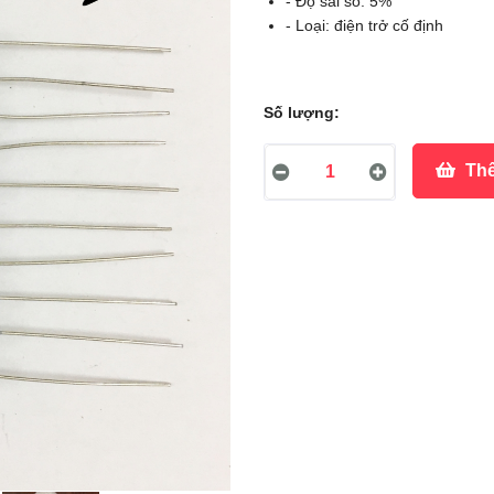
- Độ sai số: 5%
- Loại: điện trở cố định
Số lượng:
Thê