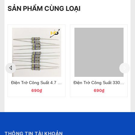
SẢN PHẨM CÙNG LOẠI
K Ohm 1W 5% 4 Vòng Màu
Điện Trở Công Suất 4.7 Ôm 1W 5% Chân Đồng
Điện Trở Công Suất 330 Ohm 
690₫
690₫
THÔNG TIN TÀI KHOẢN