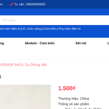
om
Tư vấn:
0869998965
inh kiện điện tử
IC chức năng
Cảm biến
Phụ kiện điện tử
ăng
Module - Cảm biến
Kết nối
 10D561K 560V, Tụ Chống Sét
t
1.500₫
Thương hiệu:
China
Thông số sản phẩm: