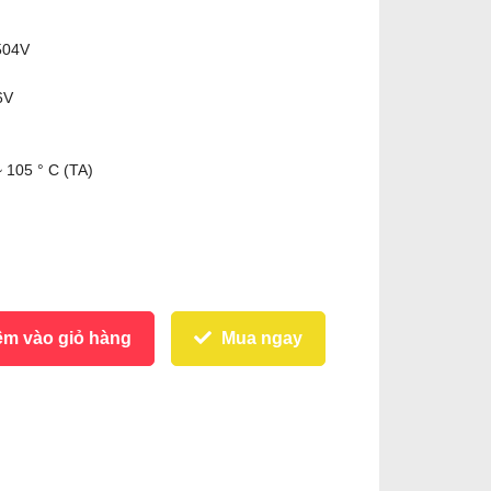
 504V
6V
~ 105 ° C (TA)
m vào giỏ hàng
Mua ngay