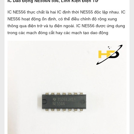
IC Dao Động NE556N 556, Linh Kiện Điện Tử
IC NE556 thực chất là hai IC định thời NE555 độc lập nhau. IC
NE556 hoạt động ổn định, có thể điều chỉnh độ rộng xung
thông qua điện trở và tụ điện ngoài. IC NE556 được ứng dụng
trong các mạch đóng cắt hay các mạch tạo dao động