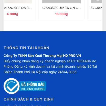
A TO-220 Chính Hãng
IC KA3525 DIP-16 ON Chính Hãng Loại Tốt
IC Cách Ly Quang PC817 DIP-4
15.000₫
2.000₫
THÔNG TIN TÀI KHOẢN
Công Ty TNHH Sản Xuất Thương Mại HD PRO VN
Giấy chứng nhận đăng ký doanh nghiệp số 0111034406 do
Phòng Đăng ký kinh doanh và tài chính doanh nghiệp Sở Tài
Chính Thành Phố Hà Nội cấp ngày 24/04/2025
CHÍNH SÁCH & QUY ĐỊNH