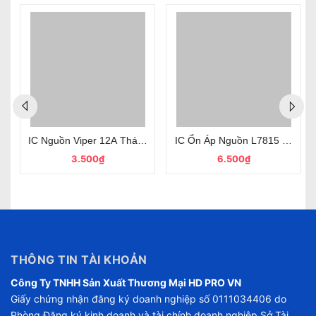
A TO-220 Chính Hãng
IC Nguồn Viper 12A Tháo Máy DIP8 Nguyên Zin
IC Ổn Áp Nguồn L7815 1.5A 15
3.500₫
6.500₫
THÔNG TIN TÀI KHOẢN
Công Ty TNHH Sản Xuất Thương Mại HD PRO VN
Giấy chứng nhận đăng ký doanh nghiệp số 0111034406 do
Phòng Đăng ký kinh doanh và tài chính doanh nghiệp Sở Tài