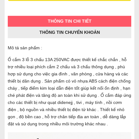
THÔNG TIN CHI TIẾT
THÔNG TIN CHUYỂN KHOẢN
Mô tá sản phẩm :
Ổ cắm 3 lỗ 3 chấu 13A 250VAC được thiết kế chắc chắn , hỗ
trợ nhiều loại phích cắm 2 chấu và 3 chấu thông dụng , phù
hợp sử dụng cho việc gia đình , văn phòng , cửa hàng và các
thiết bị dân dụng . Sản phẩm có vỏ nhựa ABS cách điện chống
cháy , tiếp điểm kim loại dẫn điện tốt giúp kết nối ổn định , hạn
ché phát điện và tăng độ an toàn khi sử dụng . Ổ cắm đáp ứng
cho các thiết bị như quạt didenejj , tivi , máy tính , nồi cơm
điện , bộ nguồn và nhiều thiết bị điện tử khác . Thiết kế nhỏ
gọn , độ bền cao , hỗ trợ chân tiếp địa an toàn , dễ dàng lắp
đặt và sử dụng trong nhiều môi trường khác nhau .