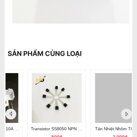
SẢN PHẨM CÙNG LOẠI
 Bảo Vệ Rò Điện
5A 25V TO-92 chân cắm loại tốt
Tản Nhiệt Nhôm TO-220 Kích Thước 15x10x35mm Màu Trắng
Quai Xách Lõi Thép TC2 Dài 17
2.000₫
9.000₫