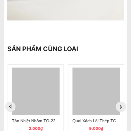
SẢN PHẨM CÙNG LOẠI
 Bảo Vệ Rò Điện
5A 25V TO-92 chân cắm loại tốt
Tản Nhiệt Nhôm TO-220 Kích Thước 15x10x35mm Màu Trắng
Quai Xách Lõi Thép TC2 Dài 17
2.000₫
9.000₫