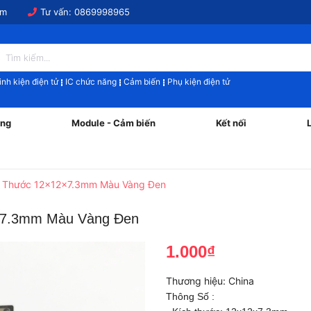
om
Tư vấn:
0869998965
inh kiện điện tử
IC chức năng
Cảm biến
Phụ kiện điện tử
ăng
Module - Cảm biến
Kết nối
h Thước 12x12x7.3mm Màu Vàng Đen
2x7.3mm Màu Vàng Đen
1.000₫
Thương hiệu:
China
Thông Số :