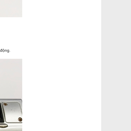
 động.