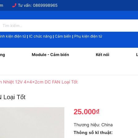
om
Tư vấn:
0869998965
inh kiện điện tử
IC chức năng
Cảm biến
Phụ kiện điện tử
ăng
Module - Cảm biến
Kết nối
n Nhiệt 12V 4x4x2cm DC FAN Loại Tốt
 Loại Tốt
25.000₫
Thương hiệu:
China
Thông số kĩ thuật: