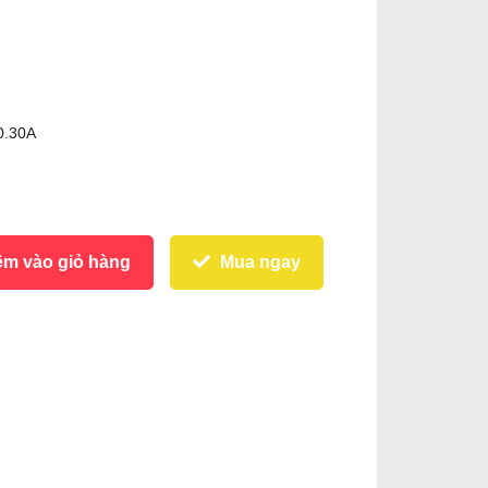
 0.30A
m vào giỏ hàng
Mua ngay