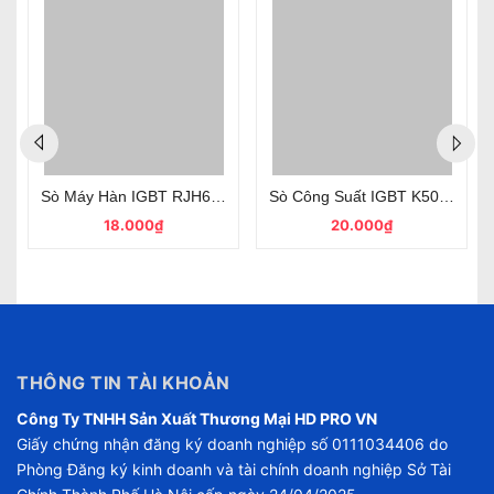
Sò IGBT H40R1353 40A 1350V TO-247 Dùng Cho Mạch Bếp Từ Tháo Máy
Sò Máy Hàn IGBT RJH60F5 80A 600V TO-247 Tháo Máy Chính 
Linh Kiện Bếp Từ , IGBT YGM25N135F1 1350V 50A TO-247 Mới Dùng Cho Mạch Điện Tử
Sò Công Suất IGBT K50T60 50
18.000₫
20.000₫
THÔNG TIN TÀI KHOẢN
Công Ty TNHH Sản Xuất Thương Mại HD PRO VN
Giấy chứng nhận đăng ký doanh nghiệp số 0111034406 do
Phòng Đăng ký kinh doanh và tài chính doanh nghiệp Sở Tài