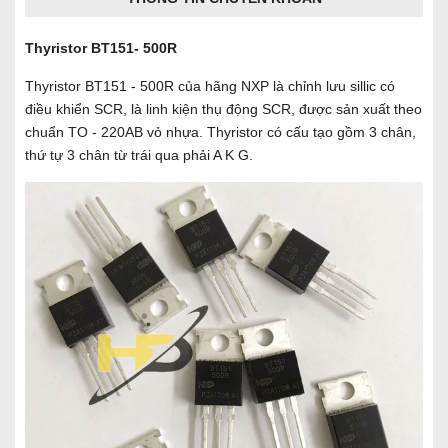
Thyristor BT151- 500R
Thyristor BT151 - 500R của hãng NXP là chỉnh lưu sillic có
điều khiển SCR, là linh kiện thụ động SCR, được sản xuất theo
chuẩn TO - 220AB
vỏ nhựa. Thyristor có cấu tạo gồm 3 chân,
thứ tự 3 chân từ trái qua phải A K G.