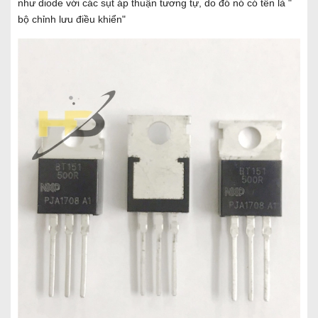
như diode với các sụt áp thuận tương tự, do đó nó có tên là "
bộ chỉnh lưu điều khiển"