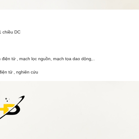
 1 chiều DC
h điện tử , mạch lọc nguồn, mạch tọa dao dộng,..
iện tử , nghiên cứu