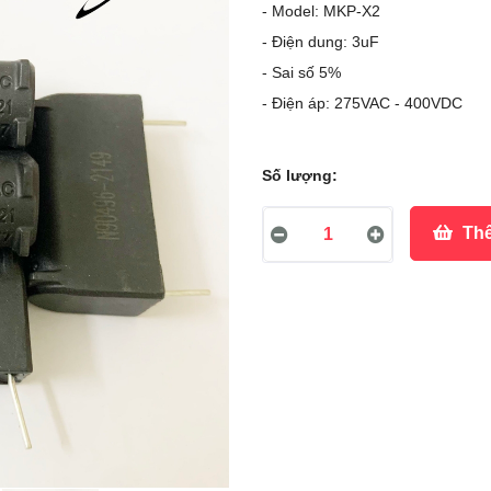
- Model: MKP-X2
- Điện dung: 3uF
- Sai số 5%
- Điện áp: 275VAC - 400VDC
Số lượng:
Thê