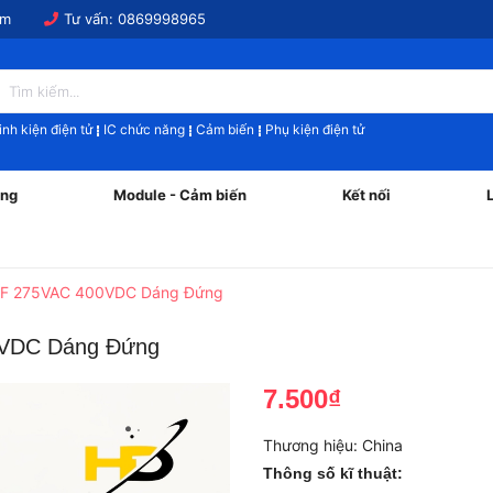
om
Tư vấn:
0869998965
inh kiện điện tử
IC chức năng
Cảm biến
Phụ kiện điện tử
ăng
Module - Cảm biến
Kết nối
uF 275VAC 400VDC Dáng Đứng
0VDC Dáng Đứng
7.500₫
Thương hiệu:
China
Thông số kĩ thuật: