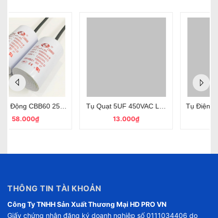
F Vỏ Nhựa Có Dây Chính Hãng SENJU
Tụ Quạt 5UF 450VAC Loại Dây SENJU CBB61 Chất Lượng
Tụ Điện Máy Bơm Nước, Tụ Má
13.000₫
52.000₫
THÔNG TIN TÀI KHOẢN
Công Ty TNHH Sản Xuất Thương Mại HD PRO VN
Giấy chứng nhận đăng ký doanh nghiệp số 0111034406 do