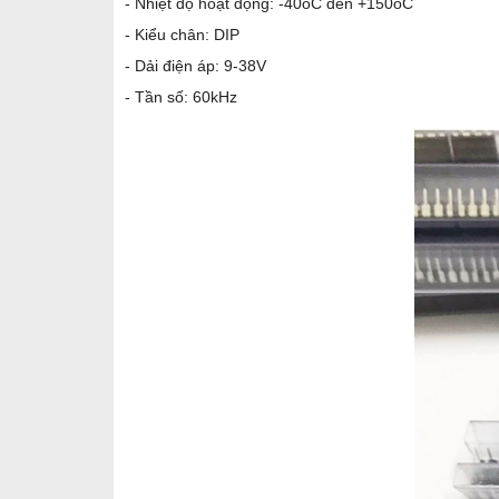
- Nhiệt độ hoạt động: -40oC đến +150oC
- Kiểu chân: DIP
- Dải điện áp: 9-38V
- Tần số: 60kHz