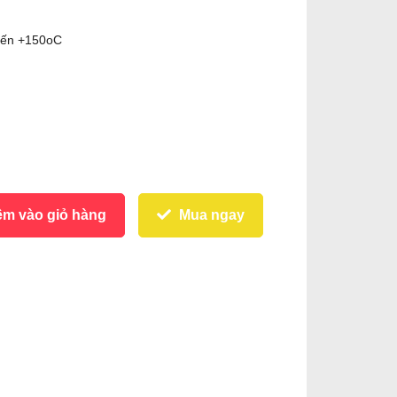
 đến +150oC
m vào giỏ hàng
Mua ngay