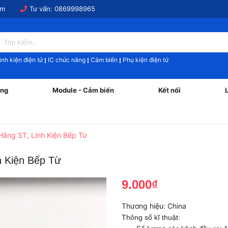
om
Tư vấn:
0869998965
inh kiện điện tử
IC chức năng
Cảm biến
Phụ kiện điện tử
ăng
Module - Cảm biến
Kết nối
Hãng ST, Linh Kiện Bếp Từ
h Kiện Bếp Từ
9.000₫
Thương hiệu:
China
Thông số kĩ thuật: