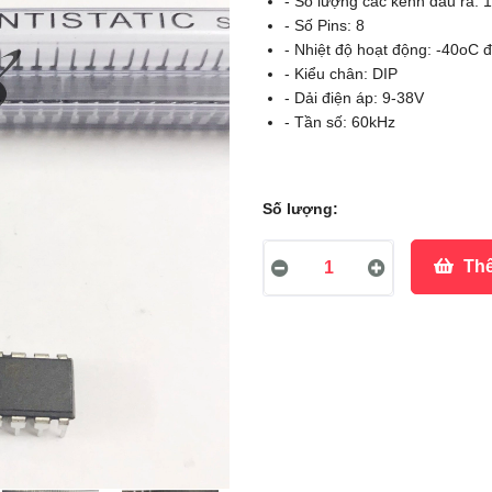
- Số lượng các kênh đầu ra: 1
- Số Pins: 8
- Nhiệt độ hoạt động: -40oC
- Kiểu chân: DIP
- Dải điện áp: 9-38V
- Tần số: 60kHz
Số lượng:
Thê