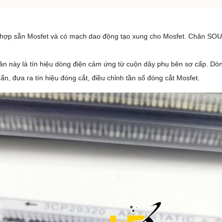
hợp sẵn Mosfet và có mạch dao động tạo xung cho Mosfet. Chân SOURC
ân này là tín hiệu dòng điện cảm ứng từ cuộn dây phụ bên sơ cấp. Dòn
n, đưa ra tín hiệu đóng cắt, điều chỉnh tần số đóng cắt Mosfet.