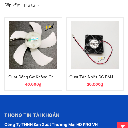
Sắp xếp:
Thứ tự
Quạt Động Cơ Không Chổi Than 9V 5 Cánh
Quạt Tản Nhiệt DC FAN 12V 6x
40.000₫
20.000₫
THÔNG TIN TÀI KHOẢN
Công Ty TNHH Sản Xuất Thương Mại HD PRO VN