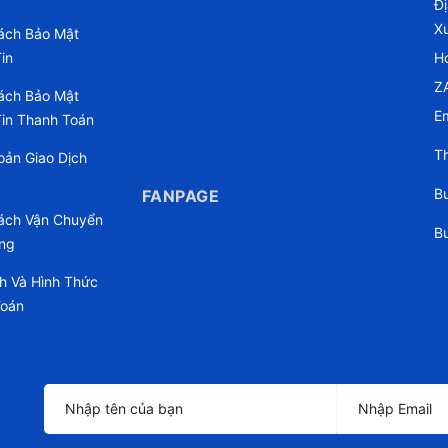
Đ
X
ách Bảo Mật
in
Ho
Z
ách Bảo Mật
Em
in Thanh Toán
Th
oản Giao Dịch
Bu
FANPAGE
ách Vận Chuyển
Bu
ng
h Và Hình Thức
Toán