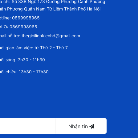
ịa chỉ: Số 33B Ngõ 173 Đường Phương Canh Phường
uân Phương Quận Nam Từ Liêm Thành Phố Hà Nội
tline:
0869998965
ALO: 0869998965
ail hỗ trợ:
thegioilinhkienhd@gmail.com
ời gian làm việc: từ Thứ 2 - Thứ 7
ổi sáng: 7h30 - 11h30
ổi chiều: 13h30 - 17h30
Nhận tin