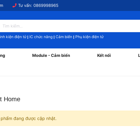
om
Tư vấn:
0869998965
inh kiện điện tử
IC chức năng
Cảm biến
Phụ kiện điện tử
ăng
Module - Cảm biến
Kết nối
t Home
 phẩm đang được cập nhật.