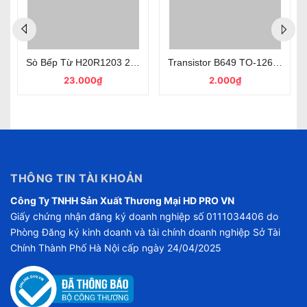
NPN 12A 700V TO-3P, Linh Kiện Điện Tử
Sò Bếp Từ H20R1203 20A/1200V TO-247 Mới, Chính Hãng
Transistor B649 TO-126 1.5A 1
23.000₫
2.000₫
THÔNG TIN TÀI KHOẢN
Công Ty TNHH Sản Xuất Thương Mại HD PRO VN
Giấy chứng nhận đăng ký doanh nghiệp số 0111034406 do
Phòng Đăng ký kinh doanh và tài chính doanh nghiệp Sở Tài
Chính Thành Phố Hà Nội cấp ngày 24/04/2025