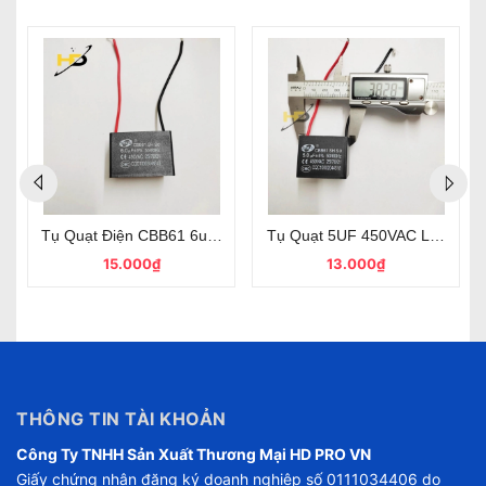
i Dây SENJU CBB61 Chất Lượng
Tụ Điện Máy Bơm Nước, Tụ Máy Giặt CBB60 18uF 450V Vỏ Tr
Tụ Khởi Động SENJU CBB60 1
52.000₫
42.000₫
THÔNG TIN TÀI KHOẢN
Công Ty TNHH Sản Xuất Thương Mại HD PRO VN
Giấy chứng nhận đăng ký doanh nghiệp số 0111034406 do