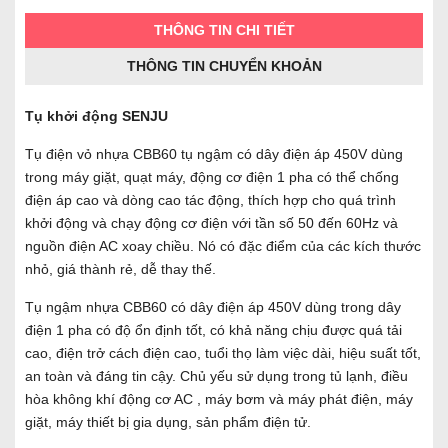
THÔNG TIN CHI TIẾT
THÔNG TIN CHUYỂN KHOẢN
Tụ khởi động SENJU
Tụ điện vỏ nhựa CBB60 tụ ngậm có dây điện áp 450V dùng
trong máy giặt, quạt máy, động cơ điện 1 pha có thể chống
điện áp cao và dòng cao tác động, thích hợp cho quá trình
khởi động và chạy động cơ điện với tần số 50 đến 60Hz và
nguồn điện AC xoay chiều. Nó có đặc điểm của các kích thước
nhỏ, giá thành rẻ, dễ thay thế.
Tụ ngậm nhựa CBB60 có dây điện áp 450V dùng trong dây
điện 1 pha có độ ổn định tốt, có khả năng chịu được quá tải
cao, điện trở cách điện cao, tuổi thọ làm việc dài, hiệu suất tốt,
an toàn và đáng tin cậy. Chủ yếu sử dụng trong tủ lạnh, điều
hòa không khí động cơ AC , máy bơm và máy phát điện, máy
giặt, máy thiết bị gia dụng, sản phẩm điện tử.