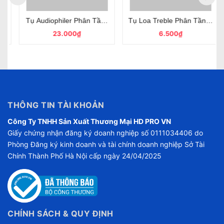
ốt
Đỏ 1.8uF 250V Bảo Vệ Loa Treble
Tụ Audiophiler Phân Tần 12uF 250V Màu Đỏ Loại Tốt
Tụ Loa Treble Phân Tần Audiop
23.000₫
6.500₫
THÔNG TIN TÀI KHOẢN
Công Ty TNHH Sản Xuất Thương Mại HD PRO VN
Giấy chứng nhận đăng ký doanh nghiệp số 0111034406 do
Phòng Đăng ký kinh doanh và tài chính doanh nghiệp Sở Tài
Chính Thành Phố Hà Nội cấp ngày 24/04/2025
CHÍNH SÁCH & QUY ĐỊNH